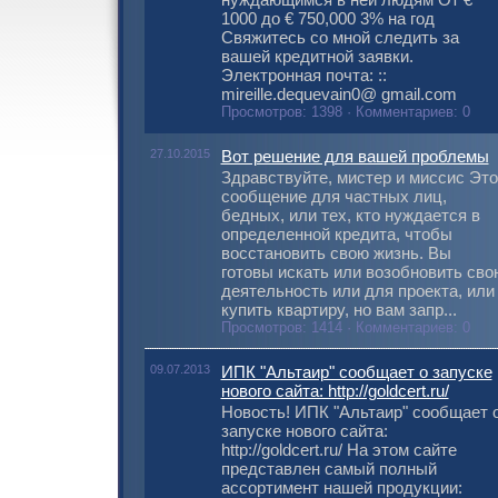
1000 до € 750,000 3% на год
Свяжитесь со мной следить за
вашей кредитной заявки.
Электронная почта: ::
mireille.dequevain0@ gmail.com
Просмотров: 1398 · Комментариев: 0
27.10.2015
Вот решение для вашей проблемы
Здравствуйте, мистер и миссис Это
сообщение для частных лиц,
бедных, или тех, кто нуждается в
определенной кредита, чтобы
восстановить свою жизнь. Вы
готовы искать или возобновить сво
деятельность или для проекта, или
купить квартиру, но вам запр...
Просмотров: 1414 · Комментариев: 0
09.07.2013
ИПК "Альтаир" сообщает о запуске
нового сайта: http://goldcert.ru/
Новость! ИПК "Альтаир" сообщает 
запуске нового сайта:
http://goldcert.ru/ На этом сайте
представлен самый полный
ассортимент нашей продукции: