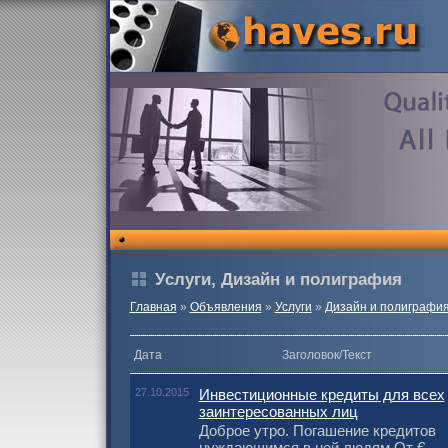
Услуги, Дизайн и полиграфия
Главная
»
Объявления
»
Услуги
»
Дизайн и полиграфи
Дата
Заголовок/Текст
27.10.2015
Инвестиционные кредиты для всех
заинтересованных лиц
Доброе утро. Погашение кредитов
нуждающимся в ней людям От €