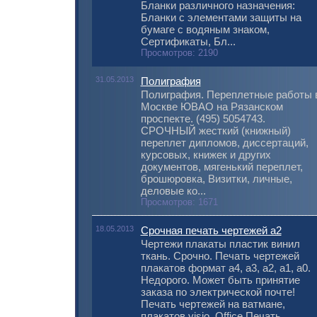
Бланки различного назначения:
Бланки с элементами защиты на
бумаге с водяным знаком,
Сертификаты, Бл...
Просмотров: 2190
31.05.2013
Полиграфия
Полиграфия. Переплетные работы 
Москве ЮВАО на Рязанском
проспекте. (495) 5054743.
СРОЧНЫЙ жесткий (книжный)
переплет дипломов, диссертаций,
курсовых, книжек и других
документов, мягенький переплет,
брошюровка, Визитки, личные,
деловые ко...
Просмотров: 1671
18.05.2013
Срочная печать чертежей а2
Чертежи плакаты пластик винил
ткань. Срочно. Печать чертежей
плакатов формат а4, а3, а2, а1, а0.
Недорого. Может быть принятие
заказа по электрической почте!
Печать чертежей на ватмане,
плакатов visio, Office.Печать