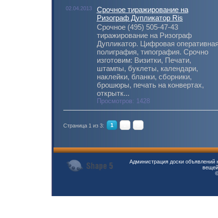
02.04.2013
Срочное тиражирование на
Ризограф Дупликатор Ris
Срочное (495) 505-47-43
тиражирование на Ризограф
Дупликатор. Цифровая оперативна
полиграфия, типография. Срочно
изготовим: Визитки, Печати,
штампы, буклеты, календари,
наклейки, бланки, сборники,
брошюры, печать на конвертах,
открытк...
Просмотров: 1428
1
2
3
Страница 1 из 3:
Администрация доски объявлений н
вещей