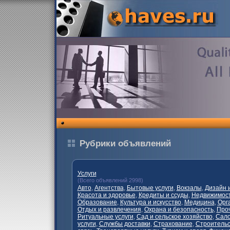
Рубрики объявлений
Услуги
(Всего объявлений 2998)
Авто
,
Агентства
,
Бытовые услуги
,
Вокзалы
,
Дизайн 
Красота и здоровье
,
Кредиты и ссуды
,
Недвижимост
Образование
,
Культура и искусство
,
Медицина
,
Орг
Отдых и развлечения
,
Охрана и безопасность
,
Проч
Ритуальные услуги
,
Сад и сельское хозяйство
,
Сало
услуги
,
Службы доставки
,
Страхование
,
Строительс