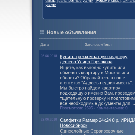
связь
,
Транспортные услуги
,
Туризм и спорт
,
Финанс
услуги
Новые объявления
Дата
Заголовок/Текст
25.06.2018
Купить трехкомнатную квартиру
дешево Улица Горчакова
Ищите, как выгодно купить или
обменять квартиру в Москве или
области? Обращайтесь в наше
агентство "Адресъ-недвижимость".
Мы быстро найдем квартиру
подходящую именно Вам, проведе
тщательную проверку и подготовим
все необходимые документы для ...
Просмотров: 2595 · Комментариев: 0
22.06.2018
Салфетки Размер 24x24 8 р. ИРИД
Новосибирск
Однослойные Сервировочные