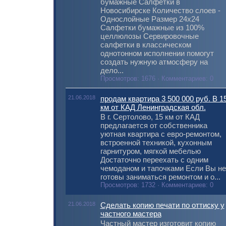
бумажные Салфетки в
Новосибирске Количество слоев -
Однослойные Размер 24x24
Салфетки бумажные из 100%
целлюлозы Сервировочные
салфетки в классическом
однотонном исполнении помогут
создать нужную атмосферу на
дело...
Просмотров: 1676 · Комментариев: 0
21.06.2018
продам квартира 3 500 000 руб. В 1
км от КАД Ленинградская обл.
В г. Сертолово, 15 км от КАД
предлагается от собственника
уютная квартира с евро-ремонтом,
встроенной техникой, кухонным
гарнитуром, мягкой мебелью
Достаточно переехать с одним
чемоданом и тапочками Если Вы не
готовы заниматься ремонтом и о...
Просмотров: 1732 · Комментариев: 0
21.06.2018
Сделать копию печати по оттиску у
частного мастера
Частный мастер изготовит копию