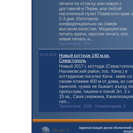
печати по оттиску или новую с
доставкой в Пермь или любой
населенный пункт Пермского края з
2-3 дня. Изготовлю
конфиденциально на самом
высоком качестве. Медицинская
печать врача, круглая печать ооо,
новая печать и...
Просмотров: 1964
20.06.2018
Новый коттедж 140 м.кв.
Севастополь
Новый 2017 г. коттедж (Севастопол
Нахимовский район, пос. Кача.) в
коттеджном поселке Кача - маяк со
своим пляжем 400 м от дома, из си
панелей, чужих не бывает, въезд по
пропускам, тишина и покой Эл. 3 х
15 кв., Своя скважина, Канализация
сеп...
Просмотров: 1568 · Комментариев: 0
Администрация доски объявлений н
вещей