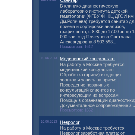
Санитар
В клинико-диагностическую
лабораторию института детской
гематологии (ФГБУ ФНКЦ ДГОИ им
Дм.Рогачева) требуется санитар дл
приема и сортировки анализов,
график пн-пт, с 8.30 до 17.00 зп до 1
000 зав. отд Плясунова Светлана
Александровна 8 903 598...
Просмотров: 1612
10.06.2013
Медицинский консультант
На работу в Москве требуется
медицинский консультант
Обработка (прием) входящих
звонков и запись на прием;
Проведение первичных
консультаций клиентов по
интересующим их вопросам;
Помощь в организации диагностики
Документальное сопровождение з...
Просмотров: 1662
10.06.2013
Невролог
На работу в Москве требуется
Невролог заработная плата: от