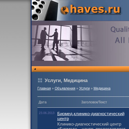
Услуги, Медицина
Главная
»
Объявления
»
Услуги
»
Медицина
Дата
Заголовок/Текст
23.06.2013
Биомед,клинико-диагностический
центр
Клинико-диагностический центр
«Биомед» – центр, предоставляет