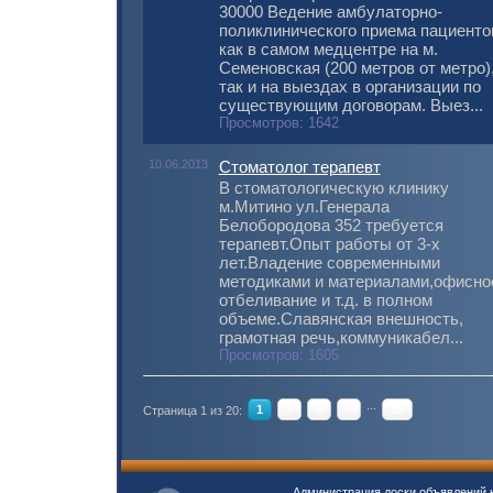
30000 Ведение амбулаторно-
поликлинического приема пациенто
как в самом медцентре на м.
Семеновская (200 метров от метро)
так и на выездах в организации по
существующим договорам. Выез...
Просмотров: 1642
10.06.2013
Стоматолог терапевт
В cтоматологическую клинику
м.Митино ул.Генерала
Белобородова 352 требуется
терапевт.Опыт работы от 3-х
лет.Владение современными
методиками и материалами,офисно
отбеливание и т.д. в полном
объеме.Славянская внешность,
грамотная речь,коммуникабел...
Просмотров: 1605
...
1
2
3
4
20
Страница 1 из 20:
Администрация доски объявлений н