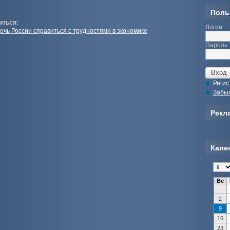
Поль
иться:
Логин:
чь России справиться с трудностями в экономике
Пароль:
Регис
Забы
Рекла
Кале
Вс
2
9
16
23