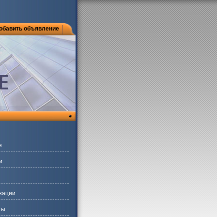
обавить объявление
я
и
зации
ты