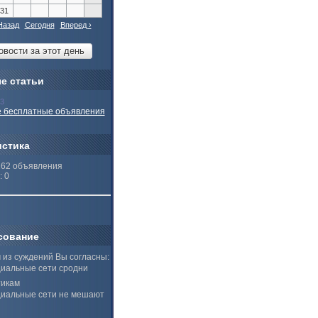
31
Назад
Сегодня
Вперед ›
е статьи
13
 бесплатные объявления
истика
262 объявления
: 0
сование
 из суждений Вы согласны:
иальные сети сродни
тикам
иальные сети не мешают