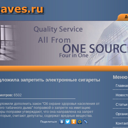
Д
Меню
дложила запретить электронные сигареты
Главна
мотров:
6502
Новост
ложили дополнить закон "Об охране здоровья населения от
Статьи
го табачного дыма" поправкой о запрете на имитацию
оры поправки утверждают, что она направлена на запрет
Органи
которые, считают депутаты, содержат вредные вещества.
Поделиться
Контак