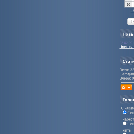
30
‹ 
Новы
28.02.20
Частные
Стат
Всего 3
Сегодня
Вчера: 0
Голо
С каким
Соц
нарко
Соц
жить