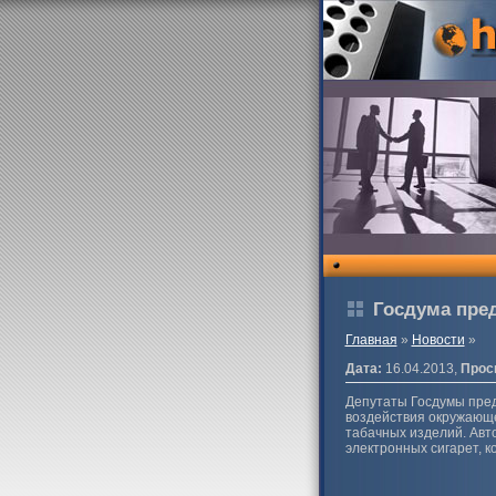
Госдума пре
Главная
»
Новости
»
Дата:
16.04.2013,
Прос
Депутаты Госдумы пред
воздействия окружающе
табачных изделий. Авт
электронных сигарет, 