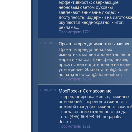
эффективность: сверкающие
неоновым светом буковкы
завлекают внимание людей; -
доступность: издержки на изготовк
окупаются неоднократно; - итог:
реклама...
Просмотров: 1721
11.06.2013
Прокат и аренда импортных машин
Прокат и аренда легковых
импортных машин абсолютно любо
марки и класса. Трансфер, лизинг,
присутствие водителя-все на ваше
усмотрение. Эл.почта:rent@stone-
auto.ru;rent-a-car@stone-auto.ru
Просмотров: 1703
10.06.2013
МосПроект Согласование
- перепланировка жилых, нежилых
помещений - перевод из жилого в
нежилой фонд (из нежилого в жилой
- согласование отдельного входа
Тел:. (495) 669-98-64 megapolis-
doc.ru
Просмотров: 1711