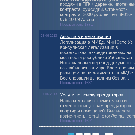
продажи в ППФ, дарение, ипотечны
контракта, субсидии. Стоимость
контракта: 2000 рублей Тел. 8-916-
076-10-09 Алёна
Просмотров: 1771
08.06.2013
Апостиль и легализация
Легализация в МИДе, МинЮсте Уз
Консульская легализация в
посольствах, аккредитованных на
местности республики Узбекистан
Нотариальный перевод документов
на любые языки мира Восстановим
разыщем ваши документы в МИДе
Все операции выполним без ва...
Просмотров: 1661
07.06.2013
Услуги по поиску арендаторов
Наша компания стремительно и
отменно отыщет вам арендаторов
квартир и помещений. Высылаем
прайс-листы. email: eltor@gmail.co
Просмотров: 1601
...