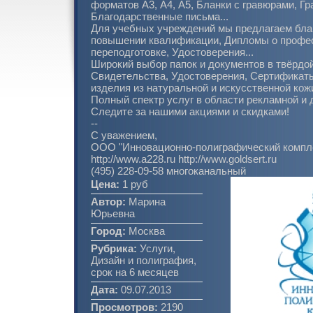
форматов А3, А4, А5, Бланки с гравюрами, Гр
Благодарственные письма...
Для учебных учреждений мы предлагаем бла
повышении квалификации, Дипломы о профе
переподготовке, Удостоверения...
Широкий выбор папок и документов в твёрдо
Свидетельства, Удостоверения, Сертификаты
изделия из натуральной и искусственной кожи
Полный спектр услуг в области рекламной и 
Следите за нашими акциями и скидками!
--
С уважением,
ООО "Инновационно-полиграфический компле
http://www.a228.ru http://www.goldsert.ru
(495) 228-09-58 многоканальный
Цена:
1 руб
Автор:
Марина
Юрьевна
Город:
Москва
Рубрика:
Услуги,
Дизайн и полиграфия,
срок на 6 месяцев
Дата:
09.07.2013
Просмотров:
2190