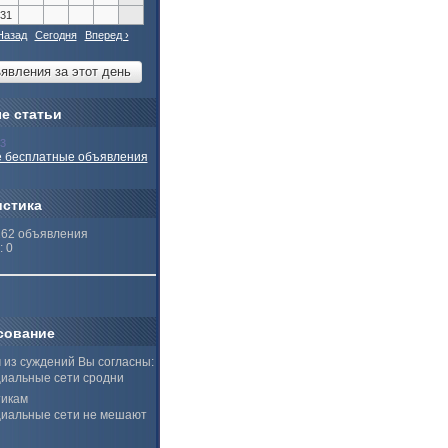
31
Назад
Сегодня
Вперед ›
е статьи
13
 бесплатные объявления
истика
262 объявления
: 0
сование
 из суждений Вы согласны:
иальные сети сродни
тикам
иальные сети не мешают