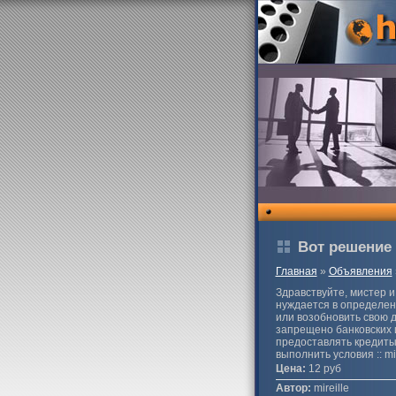
Вот решение
Главная
»
Объявления
Здравствуйте, мистер и
нуждается в определенн
или возобновить свою д
запрещено банковских и
предоставлять кредиты 
выполнить условия :: mi
Цена:
12 руб
Автор:
mireille