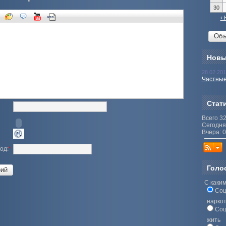
30
‹ 
Новы
28.02.20
Частные
Стат
Всего 3
Сегодня
Вчера: 0
од:
*
Голо
С каким
Соц
нарко
Соц
жить