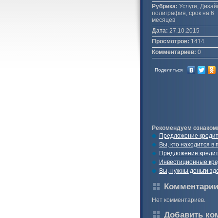
Рубрика:
Услуги, Дизай
полиграфия, срок на 6
месяцев
Дата:
27.10.2015
Просмотров:
1414
Комментариев:
0
Поделиться
Рекомендуем ознаком
Предложение кредит
Вы, кто находится в
Предложение кредит
Инвестиционные кре
Вы, нужны деньги зд
Комментари
Нет комментариев.
Добавить ко