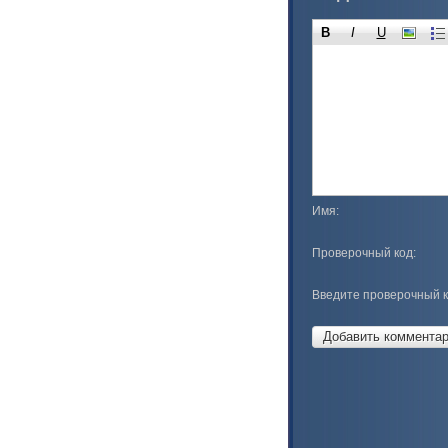
B
I
U
Имя:
Проверочный код:
Введите проверочный к