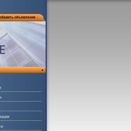
обавить объявление
я
и
зации
ты