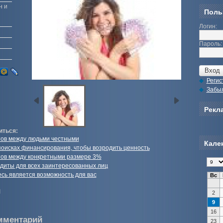
н и
Поль
Логин:
Пароль:
Регис
Забы
Рекла
иться:
ов между людьми честными
Кале
 поисках финансирования, чтобы возродить ценность
ов между конкретными размере 3%
диты для всех заинтересованных лиц
есь является возможность для вас
Вс
и
2
9
16
мментарий
23