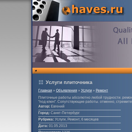
Услуги плиточника
Главная
»
Объявления
»
Услуги
»
Ремонт
Плиточные работы абсолютно любой трудности. ремон
"под ключ". Сопутствующие работы. отменно, стремите
Автор:
Евгений
Город:
Санкт-Петербург
Рубрика:
Услуги, Ремонт, 6 месяцев
Дата:
01.05.2013