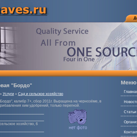
Д
Меню
овая "Бордо"
Главна
»
Услуги
»
Сад и сельское хозяйство
"Бордо", калибр 7+, сбор 2011г. Выращена на чернозёме, в
Новост
прибавления хим удобрений, только перегной.
Статьи
Органи
сельское хозяйство, 6
Контак