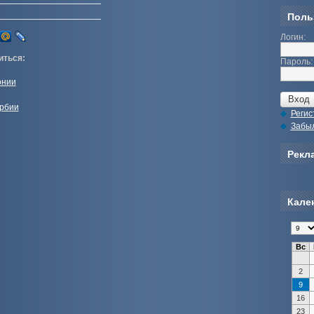
Поль
Логин:
иться:
Пароль:
онии
ербии
Регис
Забы
Рекла
Кале
Вс
2
9
16
23