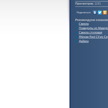
Просмотров:
1191
Поделиться
Рекомендуем ознаком
Свекла
Помидоры из Макед
Свекла столовая
Яблоки Red Cif из С
Дайкон