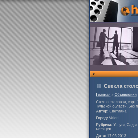
Свекла стол
Главная
»
Объявления
Свекла столовая, сорт 
Тульской области. Без 
Автор:
Светлана
Город:
Valerii
Рубрика:
Услуги, Сад и 
месяцев
Дата:
17.03.2013