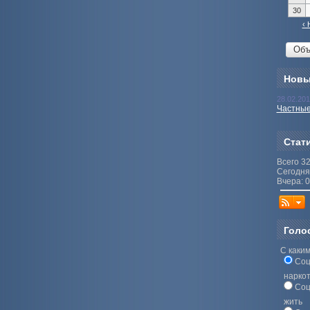
30
‹ 
Новы
28.02.20
Частные
Стат
Всего 3
Сегодня
Вчера: 0
Голо
С каким
Соц
нарко
Соц
жить