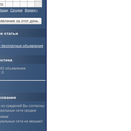
31
Назад
Сегодня
Вперед ›
е статьи
13
 бесплатные объявления
истика
262 объявления
: 0
сование
 из суждений Вы согласны:
иальные сети сродни
тикам
иальные сети не мешают