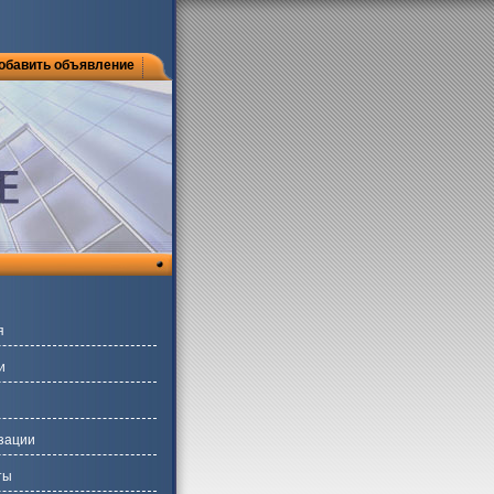
обавить объявление
я
и
зации
ты