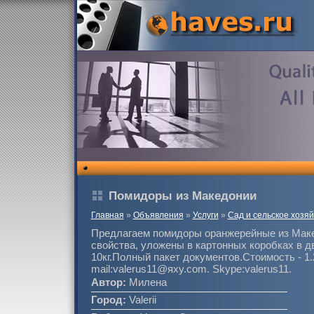
Помидоры из Македонии
Главная
»
Объявления
»
Услуги
»
Сад и сельское хозяй
Предлагаем помидоры оранжерейные из Маке
свойства, уложены в картонных коробках в дв
10кг.Полный пакет документов.Стоимость - 1.
mail:valerus11@яху.com. Skype:valerus11.
Автор:
Милена
Город:
Valerii