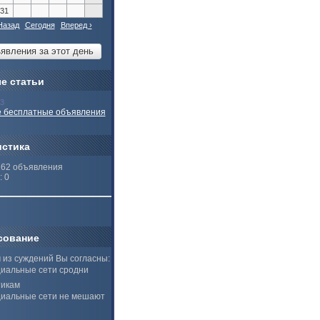
31
Назад
Сегодня
Вперед ›
е статьи
13
 бесплатные объявления
истика
262 объявления
: 0
сование
 из суждений Вы согласны:
иальные сети сродни
тикам
иальные сети не мешают