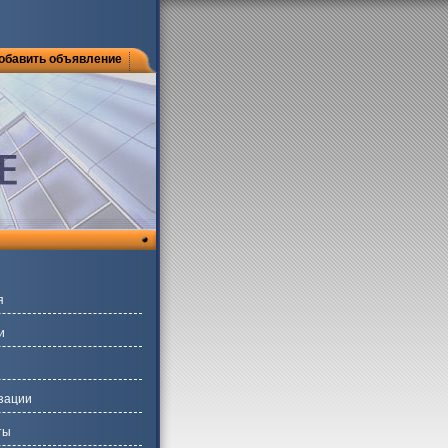
обавить объявление
я
и
зации
ты