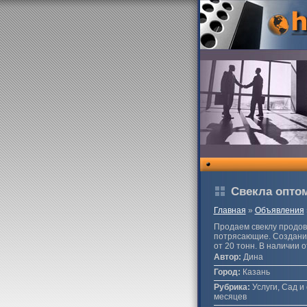
Свекла оптом
Главная
»
Объявления
Продаем свеклу продово
потрясающие. Создание 
от 20 тонн. В наличии 
Автор:
Дина
Город:
Казань
Рубрика:
Услуги, Сад и 
месяцев