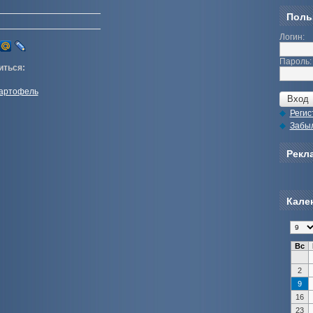
Поль
Логин:
Пароль:
иться:
картофель
Регис
Забы
Рекла
Кале
Вс
2
9
16
23