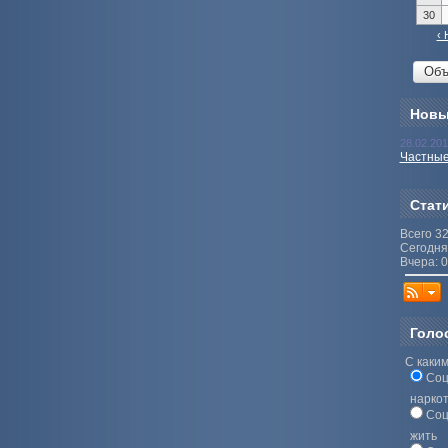
30
‹ 
Новы
28.02.20
Частные
Стат
Всего 3
Сегодня
Вчера: 0
Голо
С каким
Соц
нарко
Соц
жить