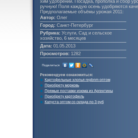
хим удобрений. Посадка, прополка и сбор ур
ручную! Поля каждую осень удобряются каче
Предполагаемые объёмы урожая 2011:
Автор:
Олег
Город:
Санкт-Петербург
Рубрика:
Услуги, Сад и сельское
хозяйство, 6 месяцев
Дата:
01.05.2013
Просмотров:
1282
Поделиться
Рекомендуем ознакомиться:
Картофельные хлопья regbnm оптом
Приобрету морковь
Прямые поставки изюма из Аргентины
Приобрету картофель
Капуста оптом со склада по 3 руб