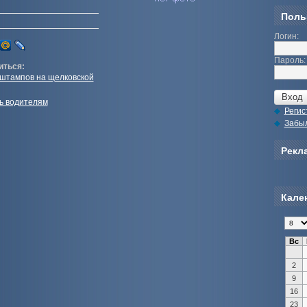
Поль
Логин:
Пароль:
иться:
 штампов на щелковской
ь водителям
Регис
Забы
Рекла
Кале
Вс
2
9
16
23