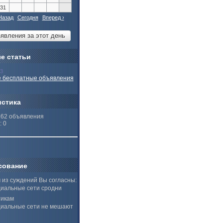
31
Назад
Сегодня
Вперед ›
е статьи
13
 бесплатные объявления
истика
262 объявления
: 0
сование
 из суждений Вы согласны:
иальные сети сродни
тикам
иальные сети не мешают