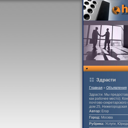
Здрасти
Главная
»
Объявления
Здрасти. Мы предостав
как рабочее место). Ко
почтово-секретарского
дом 25, Нижегородская 
Автор:
Егор
Город:
Москва
Рубрика:
Услуги, Юриди