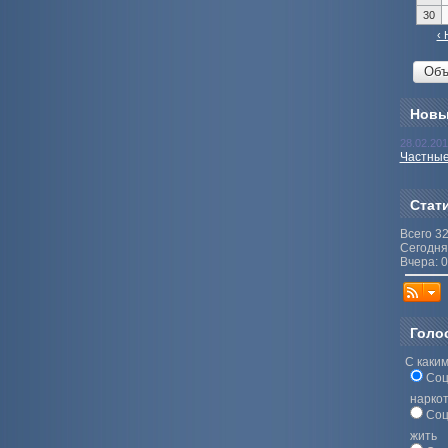
30
‹ 
Новы
28.02.20
Частные
Стат
Всего 3
Сегодня
Вчера: 0
Голо
С каким
Соц
нарко
Соц
жить