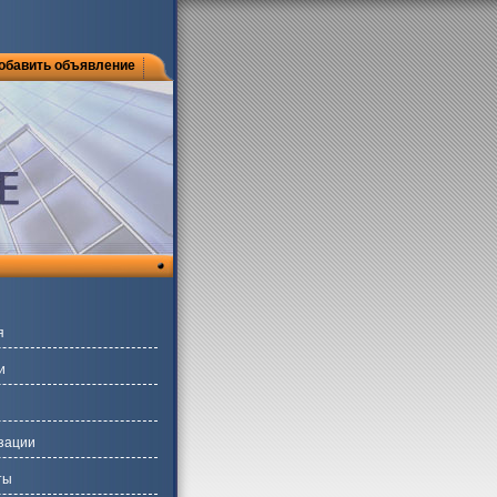
обавить объявление
я
и
зации
ты