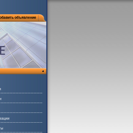
обавить объявление
я
и
зации
ты