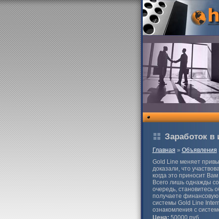
Заработок в и
Главная
»
Объявления
Gold Line меняет привы
доказали, что участвов
когда это приносит Вам
Всего лишь однажды со
очередь, становитесь 
получаете финансовую 
системы Gold Line Inter
ознакомления с системо
Цена:
50000 руб