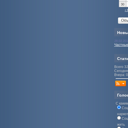
30
‹ 
Новы
28.02.20
Частные
Стат
Всего 3
Сегодня
Вчера: 0
Голо
С каким
Соц
нарко
Соц
жить