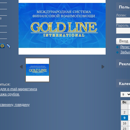
Поль
Логин:
е
Пароль:
Регис
Забы
Рекла
Кале
иться:
для e-mail-маркетинга
ажа срубов.
Вс
свинину, говядину
2
9
16
23