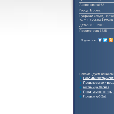
Автор:
pmihail62
Город:
Москва
Рубрика:
Услуги, Прочи
услуги, срок на 1 месяц
Дата:
08.10.2013
Просмотров:
1335
Поделиться
Рекомендуем ознаком
Рабочий инструмент 
Производство и прод
гостиница Лесная
Продам мясо птицы, 
Продам урб 2а2