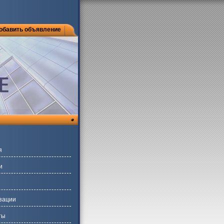
обавить объявление
я
и
зации
ты