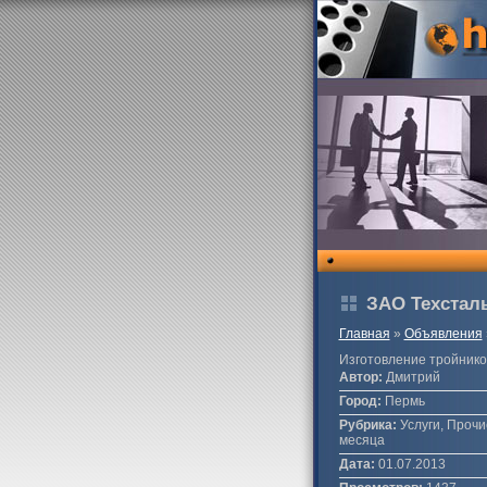
ЗАО Техстал
Главная
»
Объявления
Изготовление тройнико
Автор:
Дмитрий
Город:
Пермь
Рубрика:
Услуги, Прочие
месяца
Дата:
01.07.2013