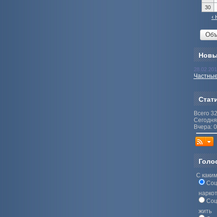
30
‹ 
Новы
28.02.20
Частные
Стат
Всего 3
Сегодня
Вчера: 0
Голо
С каким
Соц
нарко
Соц
жить