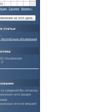
31
Назад
Сегодня
Вперед ›
е статьи
13
 бесплатные объявления
истика
262 объявления
: 0
сование
 из суждений Вы согласны:
иальные сети сродни
тикам
иальные сети не мешают