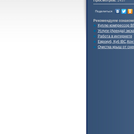
Просмотров:
1437
Поделиться
Рекомендуем ознаком
Куплю компрессор В
Услуги (Аренда) экс
Работа в интернете
Еврокуб, Куб IBC,Кон
Очистка крыш от снег