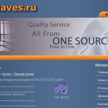
Д
Меню
ь
Главна
»
Услуги
»
Прочие услуги
в,отводов,пе реходов,по ГОСТ,ОСТ,СТО ЦКТИ
Новост
Статьи
 услуги, срок на 2
Органи
Контак