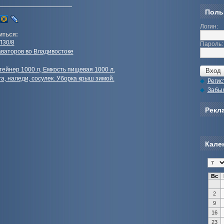
Поль
Логин:
иться:
П30/8
Пароль:
каваторов во Владивостоке
тейнер 1000 л, Емкость пищевая 1000 л.
а, наледи, сосулек. Уборка крыш зимой.
Регис
Забы
Рекла
Кале
Вс
2
9
16
23