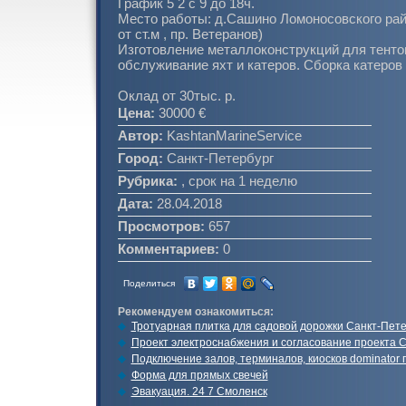
График 5 2 с 9 до 18ч.
Место работы: д.Сашино Ломоносовского райо
от ст.м , пр. Ветеранов)
Изготовление металлоконструкций для тенто
обслуживание яхт и катеров. Сборка катеров 
Оклад от 30тыс. р.
Цена:
30000 €
Автор:
KashtanMarineService
Город:
Санкт-Петербург
Рубрика:
, срок на 1 неделю
Дата:
28.04.2018
Просмотров:
657
Комментариев:
0
Поделиться
Рекомендуем ознакомиться:
Тротуарная плитка для садовой дорожки Санкт-Пете
Проект электроснабжения и согласование проекта 
Подключение залов, терминалов, киосков dominator 
Форма для прямых свечей
Эвакуация. 24 7 Смоленск