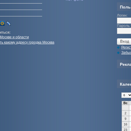
Поль
Логин:
Пароль:
иться:
 Москве и области
ть какому адресу городка Москва
Регис
Забы
Рекла
Кале
Вс
2
9
16
23