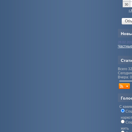
30
‹ 
Новы
28.02.20
Частные
Стат
Всего 3
Сегодня
Вчера: 0
Голо
С каким
Соц
нарко
Соц
жить