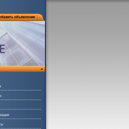
обавить объявление
я
и
зации
ты