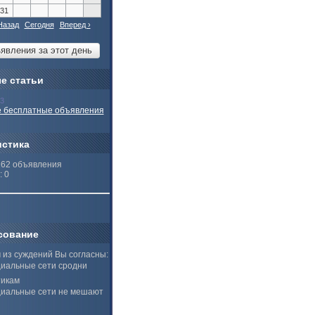
31
Назад
Сегодня
Вперед ›
е статьи
13
 бесплатные объявления
истика
262 объявления
: 0
сование
 из суждений Вы согласны:
иальные сети сродни
тикам
иальные сети не мешают