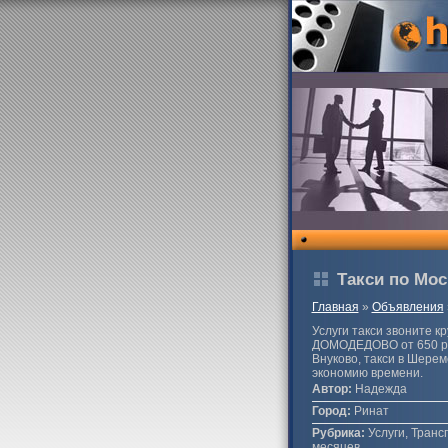
Такси по Мос
Главная
»
Объявления
Услуги такси звоните 
ДОМОДЕДОВО от 650 ру
Внуково, такси в Шерем
экономию времени.
Автор:
Надежда
Город:
Ринат
Рубрика:
Услуги, Транс
месяцев