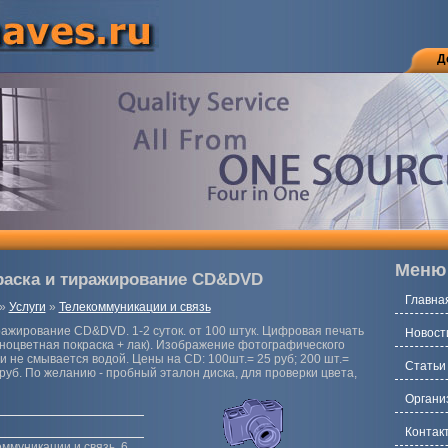
Д
Меню
раска и тиражирование CD&DVD
Главна
»
Услуги
»
Телекоммуникации и связь
ражирование CD&DVD. 1-2 суток. от 100 штук. Цифровая печать
Новост
ноцветная покраска + лак). Изображение фотографического
 и не смывается водой. Цены на CD: 100шт.= 25 руб; 200 шт.=
Статьи
0 руб. По желанию - пробный эталон диска, для проверки цвета,
Органи
Контак
оммуникации и связь, 6