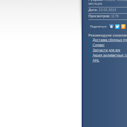
месяцев
Дата:
23.02.2013
Просмотров:
1176
Поделиться
Рекомендуем ознаком
Доставка сборных гр
Сервис
Запчасти для кпк
Акция анлимитные т
AHL