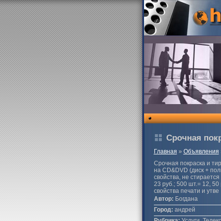
Срочная пок
Главная
»
Объявления
Срочная покраска и ти
на CD&DVD (диск + пол
свойства, не стирается
23 руб.; 500 шт.= 12, 5
свойства печати и утве
Автор:
Богдана
Город:
андрей
Рубрика:
Услуги, Телек