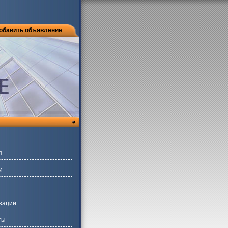
обавить объявление
я
и
зации
ты