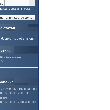
31
Назад
Сегодня
Вперед ›
е статьи
13
 бесплатные объявления
истика
262 объявления
: 0
сование
 из суждений Вы согласны:
иальные сети сродни
тикам
иальные сети не мешают