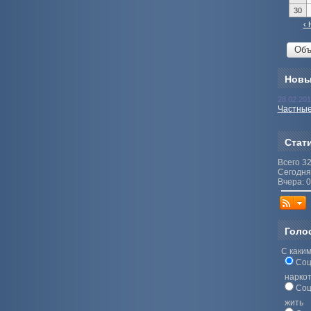
30
‹ 
Новы
28.02.20
Частные
Стат
Всего 3
Сегодня
Вчера: 0
Голо
С каким
Соц
нарко
Соц
жить