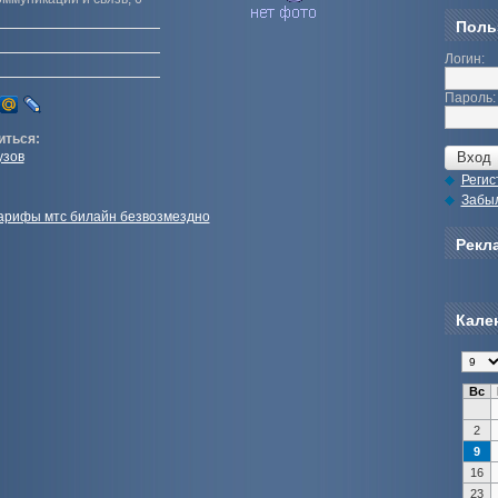
Поль
Логин:
Пароль:
иться:
узов
Регис
Забы
арифы мтс билайн безвозмездно
Рекла
Кале
Вс
2
9
16
23