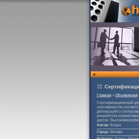
Сертификаци
Главная
»
Объявления
Сертификационный цент
сертификатов соответст
деклараций о согласова
разработка нормативно
другое. Высококвалифи
Автор:
Клара
Город:
Москва
Рубрика:
Услуги, Юриди