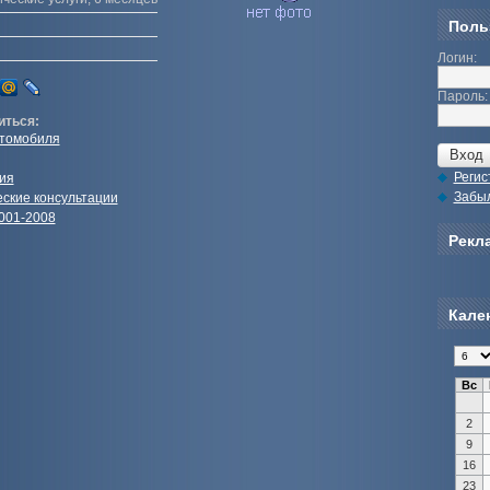
Поль
Логин:
Пароль:
иться:
томобиля
Регис
ия
Забы
ские консультации
001-2008
Рекла
Кале
Вс
2
9
16
23