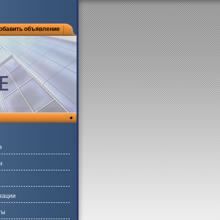
обавить объявление
я
и
зации
ты