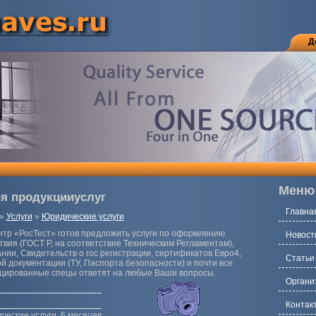
Д
Меню
я продукцииуслуг
Главна
»
Услуги
»
Юридические услуги
р «РосТест» готов предложить услуги по оформлению
Новост
вия (ГОСТ Р, на соответствие Техническим Регламентам),
нии, Свидетельств о гос регистрации, сертификатов Евро4,
Статьи
й документации (ТУ, Паспорта безопасности) и почти все
цированные спецы ответят на любые Ваши вопросы.
Органи
Контак
ческие услуги, 6 месяцев