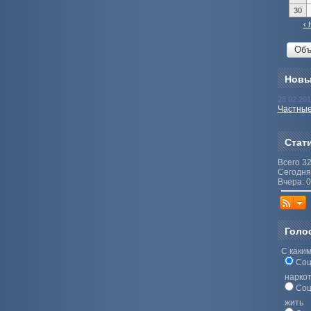
30
‹ 
Новы
28.02.20
Частные
Стат
Всего 3
Сегодня
Вчера: 0
Голо
С каким
Соц
нарко
Соц
жить