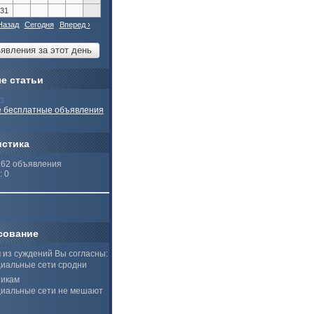
31
Назад
Сегодня
Вперед ›
е статьи
13
 бесплатные объявления
истика
262 объявления
: 0
сование
 из суждений Вы согласны:
иальные сети сродни
тикам
иальные сети не мешают