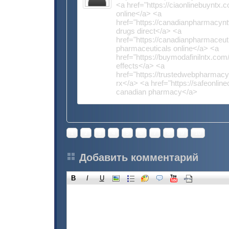
<a href="https://ciaonlinebuyntx.c
online</a> <a
href="https://canadianpharmacyn
drugs direct</a> <a
href="https://canadianpharmaceut
pharmaceuticals online</a> <a
href="https://buymodafinilntx.com/
effects</a> <a
href="https://trustedwebpharmac
rx</a> <a href="https://safeonlin
canadian pharmacy</a>
1
2
3
4
5
6
7
8
9
10
Добавить комментарий
B
I
U