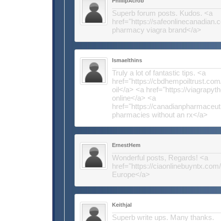
PhillipAcrob
Superb forum posts. Kudos. <a
href="https://safeonlinecanadian
pharmacy viagra brand</a>
Ismaelthins
Truly a lot of fantastic tips. <a
href="https://cbdhempoiltrust.com
oil</a> <a href="https://viagrapy
online</a> <a
href="https://canadianpharmaceut
pharmacies without an rx</a>
ErnestHem
Wonderful posts, Regards! <a
href="https://ciaonlinebuyntx.com/
Europe</a>
Keithjal
Superb write ups. Many thanks.