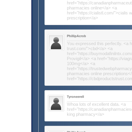
href="https://canadianpharmaceut
pharmacies online</a> <a
href="https://cialistl.com/">cialis 
prescription</a>
PhillipAcrob
You expressed this perfectly. <a hr
trust.com/">cbd</a> <a
href="https://buymodafinilntx.com
Provigil</a> <a href="https://via
100mg</a> <a
href="https://trustedwebpharmac
pharmacies online prescriptions<
href="https://cbdproductstrust.c
Tyroneerell
Whoa lots of excellent data. <a
href="https://canadianpharmacie
king pharmacy</a>