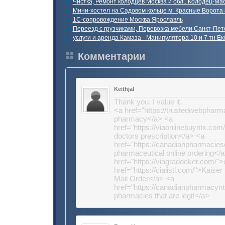
Чистка, Ремонт колодцев Москва и обл.. Колодец-Ма
Мини-хостел на Садовом кольце м. Красные Ворота 
1С-сопровождение Москва Ярославль
Переезд с грузчиками, Перевозка мебели Санкт-Пет
услуги и аренда Камаза - Манипулятора 10 и 7 тн Ек
Комментарии
Keithjal
Thank you. I value it.
<a href="https://trustedwebphar
pharmacy</a> <a
href="https://viaonlinebuyntx.com/
doctors prescription</a> <a
href="https://canadianpharmacie
pharmaceutical online ordering</
href="https://viagradocker.com/">
href="https://cialistl.com/">Kaise
Mail Order</a> <a
href="https://canadianpharmacyn
pharmacies that are legit</a>