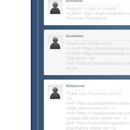
ErnestHem
Regards! Loads of content!
<a href="https://buymodafinilntx
Prescribe Provigil</a>
Ismaelthins
Thank you. Plenty of info.
<a href="https://buymodafinilntx.
<a href="https://viaonlinebuyntx.
100mg</a> <a
href="https://cbdproductstrust.co
oil</a>
PhillipAcrob
Thank you, Numerous posts!
<a
href="https://canadianpharmacie
online pharmacies</a> <a
href="https://canadianpharmacyn
canada with prescription</a> <a
href="https://safeonlinecanadian
pharcharmy online</a> <a