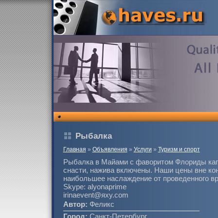
Рыбалка
Главная
»
Объявления
»
Услуги
»
Туризм и спорт
Рыбалка в Майами с фаворитом Флориды кап
снасти, нажива включены. Наши цены вне ко
наибольшее наслаждение от проведенного в
Skype: alyonaprime
irinaevent@яху.com
Автор:
Феликс
Город:
Санкт-Петербург