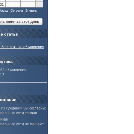
31
Назад
Сегодня
Вперед ›
е статьи
13
 бесплатные объявления
истика
262 объявления
: 0
сование
 из суждений Вы согласны:
иальные сети сродни
тикам
иальные сети не мешают