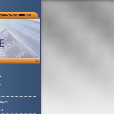
обавить объявление
я
и
зации
ты