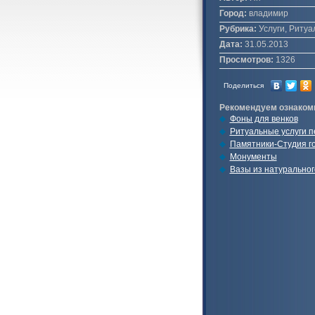
Город:
владимир
Рубрика:
Услуги, Ритуа
Дата:
31.05.2013
Просмотров:
1326
Поделиться
Рекомендуем ознаком
Фоны для венков
Ритуальные услуги п
Памятники-Студия г
Монументы
Вазы из натуральног