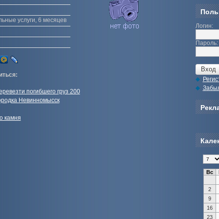
Поль
льные услуги, 6 месяцев
Логин:
Пароль:
иться:
Регис
Забы
еревезти погибшего груз 200
ородка Невинномысск
Рекла
о камня
Кале
Вс
2
9
16
23