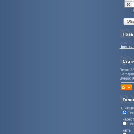
30
‹ 
Новы
28.02.20
Частные
Стат
Всего 3
Сегодня
Вчера: 0
Голо
С каким
Соц
нарко
Соц
жить