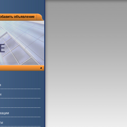
обавить объявление
я
и
зации
ты