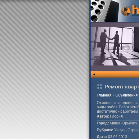
Ремонт квар
Главная
»
Объявления
Отменно и в недлинные
виды работ. Работаем б
достаточно - работаем
Автор:
Глория
Город:
Миша Юрьевич
Рубрика:
Услуги, Строи
Дата:
03.06.2013