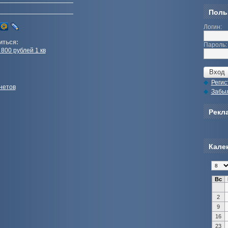
Поль
Логин:
иться:
Пароль:
800 рублей 1 кв
Регис
нетов
Забы
Рекла
Кале
Вс
2
9
16
23