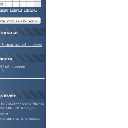
31
Назад
Сегодня
Вперед ›
е статьи
13
 бесплатные объявления
истика
262 объявления
: 0
сование
 из суждений Вы согласны:
иальные сети сродни
тикам
иальные сети не мешают