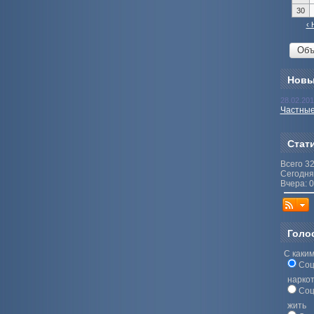
30
‹ 
Новы
28.02.20
Частные
Стат
Всего 3
Сегодня
Вчера: 0
Голо
С каким
Соц
нарко
Соц
жить