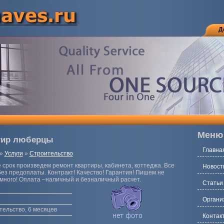
Д
Меню
тир люберцы
Главна
»
Услуги
»
Строительство
 срок произведем ремонт квартиры, кабинета, коттеджа. Все
Новост
ез предоплаты. Контракт! Качество! Гарантия! Пишем не
 много! Оплата –наличный и безналичный расчет.
Статьи
Органи
тельство, 6 месяцев
Контак