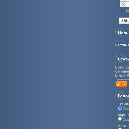
30
‹ 
Новы
28.02.20
Частные
Стат
Всего 3
Сегодня
Вчера: 0
Голо
С каким
Соц
нарко
Соц
жить