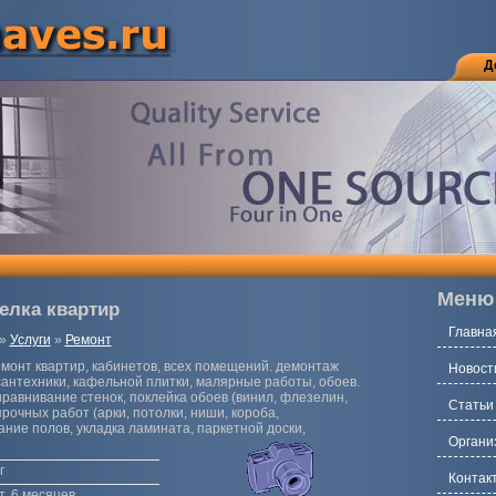
Д
Меню
елка квартир
Главна
»
Услуги
»
Ремонт
монт квартир, кабинетов, всех помещений. демонтаж
Новост
сантехники, кафельной плитки, малярные работы, обоев.
ыравнивание стенок, поклейка обоев (винил, флезелин,
Статьи
рочных работ (арки, потолки, ниши, короба,
ние полов, укладка ламината, паркетной доски,
Органи
г
Контак
т, 6 месяцев