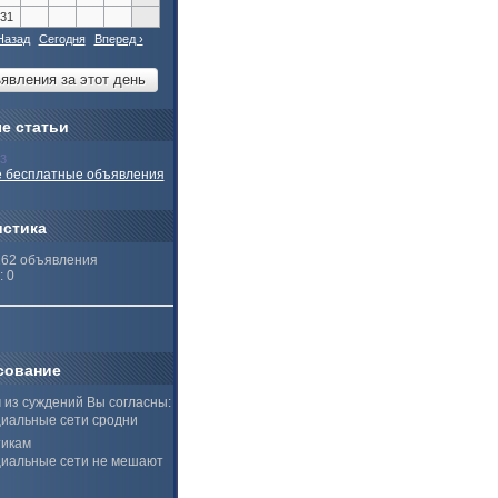
31
Назад
Сегодня
Вперед ›
е статьи
13
 бесплатные объявления
истика
262 объявления
: 0
сование
 из суждений Вы согласны:
иальные сети сродни
тикам
иальные сети не мешают