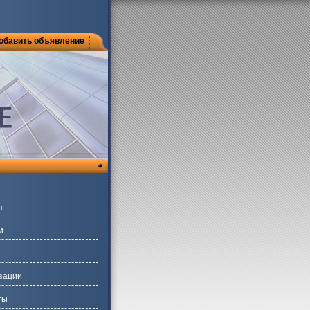
обавить объявление
я
и
зации
ты