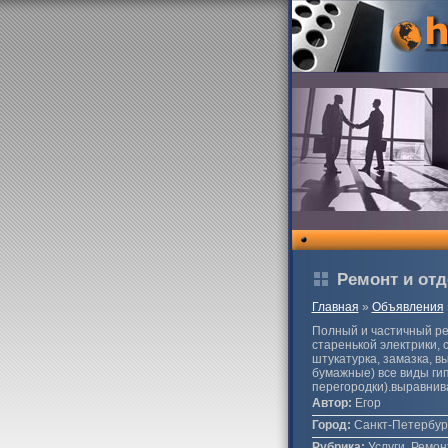
Ремонт и отд
Главная
»
Объявления
Полный и частичный ре
старенькой электрики, 
штукатурка, замазка, в
бумажные) все виды гип
перегородки).выравнива
Автор:
Егор
Город:
Санкт-Петербур
Рубрика:
Услуги, Ремон