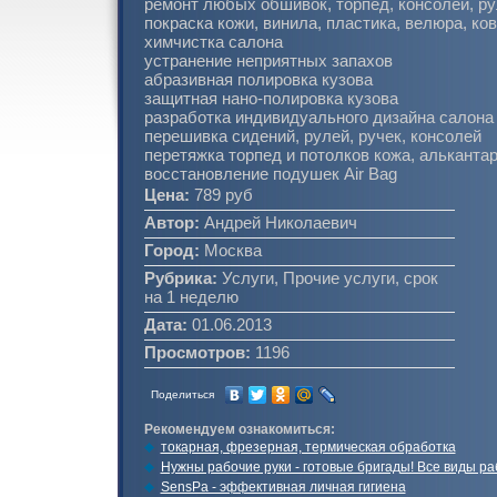
ремонт любых обшивок, торпед, консолей, р
покраска кожи, винила, пластика, велюра, ко
химчистка салона
устранение неприятных запахов
абразивная полировка кузова
защитная нано-полировка кузова
разработка индивидуального дизайна салона
перешивка сидений, рулей, ручек, консолей
перетяжка торпед и потолков кожа, альканта
восстановление подушек Air Bag
Цена:
789 руб
Автор:
Андрей Николаевич
Город:
Москва
Рубрика:
Услуги, Прочие услуги, срок
на 1 неделю
Дата:
01.06.2013
Просмотров:
1196
Поделиться
Рекомендуем ознакомиться:
токарная, фрезерная, термическая обработка
Нужны рабочие руки - готовые бригады! Все виды ра
SensPa - эффективная личная гигиена