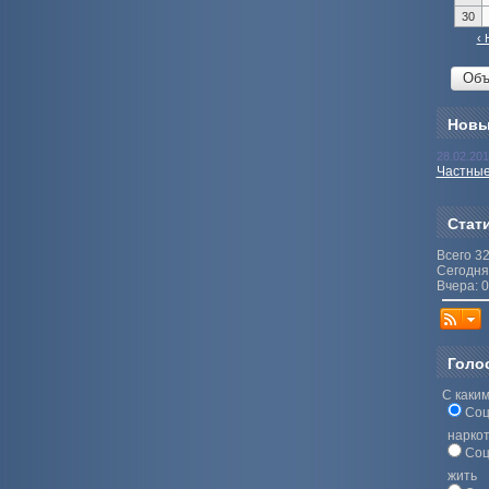
30
‹ 
Новы
28.02.20
Частные
Стат
Всего 3
Сегодня
Вчера: 0
Голо
С каким
Соц
нарко
Соц
жить