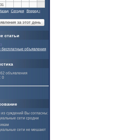
31
Назад
Сегодня
Вперед ›
е статьи
13
 бесплатные объявления
истика
262 объявления
: 0
сование
 из суждений Вы согласны:
иальные сети сродни
тикам
иальные сети не мешают