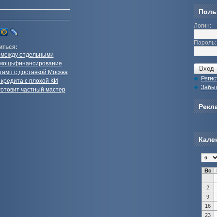
Поль
Логин:
Пароль:
иться:
 между отдельными
омощьфинансирование
тамп с доставкой Москва
Регис
кредита с плохой КИ
Забы
готовит частный мастер
Рекла
Кале
Вс
2
9
16
23