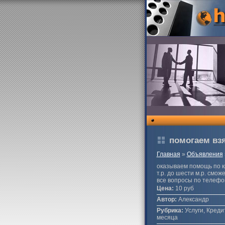
помогаем взя
Главная
»
Объявления
оказываем помощь по кр
т.р. до шести м.р. смо
все вопросы по телефо
Цена:
10 руб
Автор:
Александр
Рубрика:
Услуги, Кредит
месяца