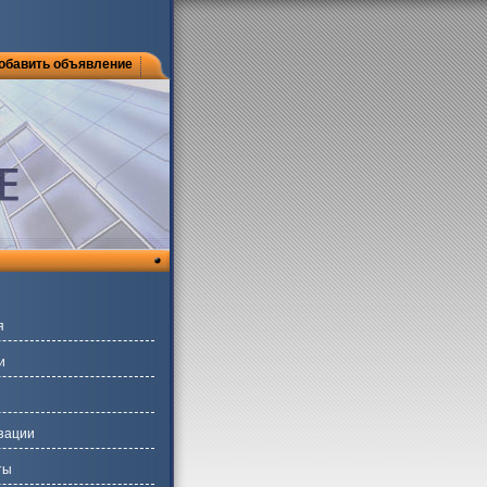
обавить объявление
я
и
зации
ты