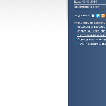
Дата:
03.03.2016
Просмотров:
1285
Поделиться
Рекомендуем ознаком
предлагают кредиты
серьезно и честноп
Изготовить печать ш
Помощь в получении 
Печати и штампы из