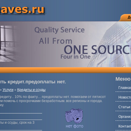
Д
Меню
ть кредит.предоплаты нет.
Главна
»
Услуги
»
Кредиты и ссуды
едиту... 10% по факту.... предоплаты нет. помогаем от пятисот
Новост
жем помочь с просрочками безработным. все регионы и города.
ну.
Статьи
Органи
ы и ссуды, срок на 3
Контак