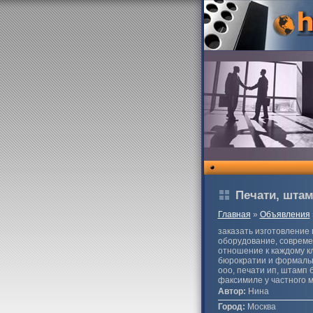
Печати, шта
Главная
»
Объявления
заказать изготовление 
оборудование, совреме
отношение к каждому к
бюрократии и формальн
ооо, печати ип, штамп 
факсимиле у частного 
Автор:
Нина
Город:
Москва