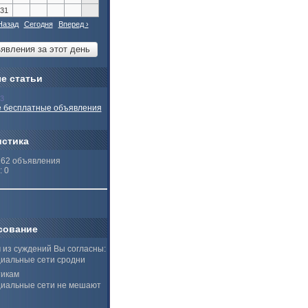
31
Назад
Сегодня
Вперед ›
е статьи
13
 бесплатные объявления
истика
262 объявления
: 0
сование
 из суждений Вы согласны:
иальные сети сродни
тикам
иальные сети не мешают