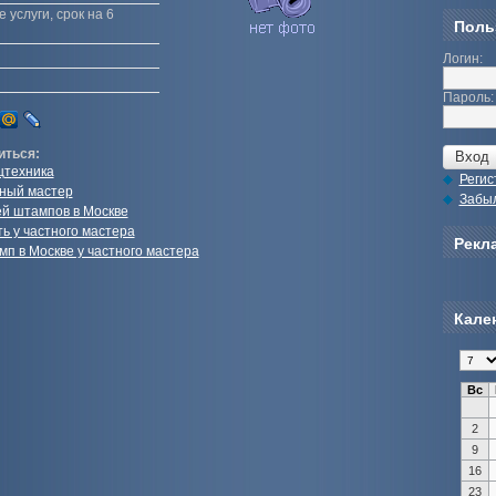
 услуги, срок на 6
Поль
Логин:
Пароль:
иться:
цтехника
Регис
ный мастер
Забы
ей штампов в Москве
ь у частного мастера
Рекла
мп в Москве у частного мастера
Кале
Вс
2
9
16
23