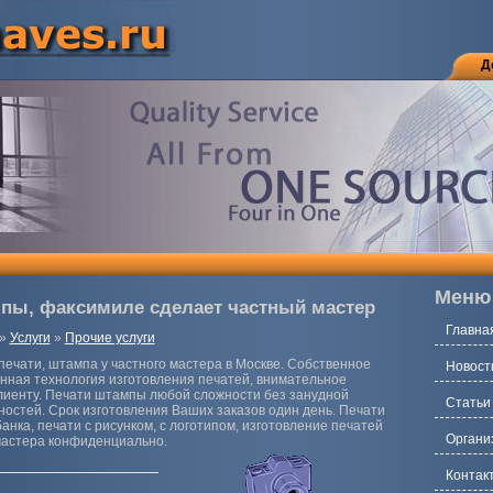
Д
Меню
мпы, факсимиле сделает частный мастер
Главна
»
Услуги
»
Прочие услуги
печати, штампа у частного мастера в Москве. Собственное
Новост
нная технология изготовления печатей, внимательное
лиенту. Печати штампы любой сложности без занудной
Статьи
остей. Срок изготовления Ваших заказов один день. Печати
банка, печати с рисунком, с логотипом, изготовление печатей
Органи
мастера конфиденциально.
Контак