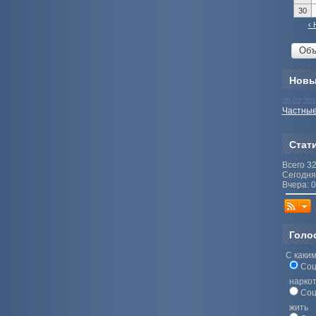
30
‹ 
Новы
28.02.20
Частные
Стат
Всего 3
Сегодня
Вчера: 0
Голо
С каким
Соц
нарко
Соц
жить