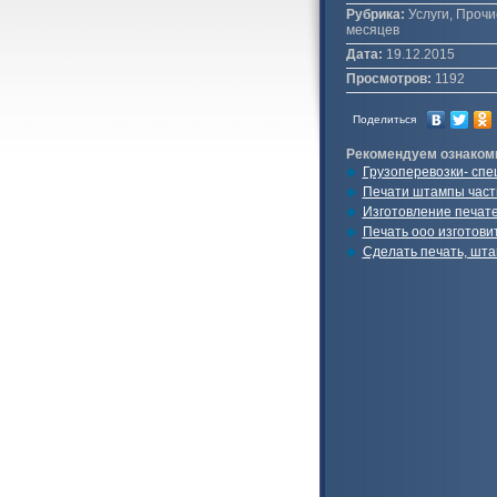
Рубрика:
Услуги, Прочие
месяцев
Дата:
19.12.2015
Просмотров:
1192
Поделиться
Рекомендуем ознаком
Грузоперевозки- спе
Печати штампы част
Изготовление печат
Печать ооо изготовит
Сделать печать, шта