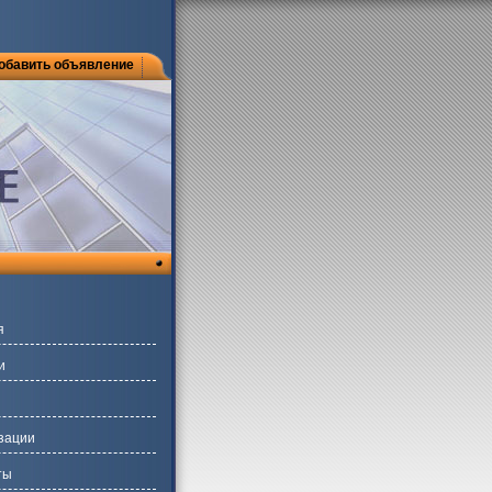
обавить объявление
я
и
зации
ты