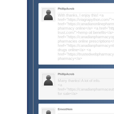
PhillipAcrob
With thanks, I enjoy this! <a
href="https://viagrapython.com/"
href="https://canadianonlinepha
pharmacy online</a> <a href="http
trust.com/">hemp oil benefits</a>
href="https://canadianpharmacyo
pharmacies online prescriptions<
href="https://canadianpharmacyn
drugs online</a> <a
href="https://trustedwebpharmac
pharmacy</a>
PhillipAcrob
Many thanks! A lot of info.
<a
href="https://canadianpharmaceut
for sale</a>
ErnestHem