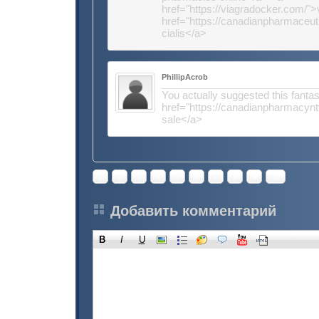
href="https://viagradocker.com/"
href="https://canadianpharmaceut
cialis</a>
PhillipAcrob
You actually suggested this fantast
href="https://canadianpharmacynt
sale</a>
1
2
3
4
5
6
7
8
9
10
Добавить комментарий
B
I
U