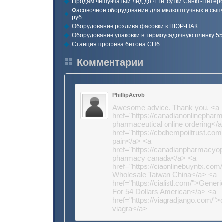
Продам чешуйчатый лед до 4 тн. сутки Санкт-Петер
Фасовочное оборудование для мелкоштучных и сыпу
руб.
Оборудование розлива фасовки в ПЮР-ПАК
Оборудование упаковки в термоусадочную пленку 55
Станция прогрева бетона СПб
Комментарии
PhillipAcrob
Awesome advice. Thank you. <a
href="https://canadianonlinepha
pharmaceutical online ordering</
href="https://cbdhempoiltrust.com
pain</a> <a
href="https://canadianpharmacyo
pharmacy canada</a> <a
href="https://ciaonlinebuyntx.com
Wholesale Taiwan China</a> <a
href="https://cialistl.com/">Generi
For 54 Dollars American</a> <a
href="https://viagradjango.com/">
viagra</a>