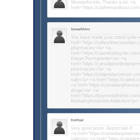
Wonderful info. Thanks a lot. <a
href="https://cbdhempoiltrust.co
Ismaelthins
You have made your stand quite we
href="https://safeonlinecanadian.
pharmacies</a> <a
href="https://ciaonlinebuyntx.com
Kaiser Permanente</a> <a
href="https://canadianonlinephar
pharmacies</a> <a
href="https://cbdproductstrust.co
sale</a> <a href="https://cialistl
<a href="https://canadianpharma
drugs</a> <a
href="https://buymodafinilntx.com
Methamphetamine Addiction</a>
Keithjal
Very good posts. Appreciate it!
<a href="https://canadianpharmac
sale</a> <a href="https://ciaonl