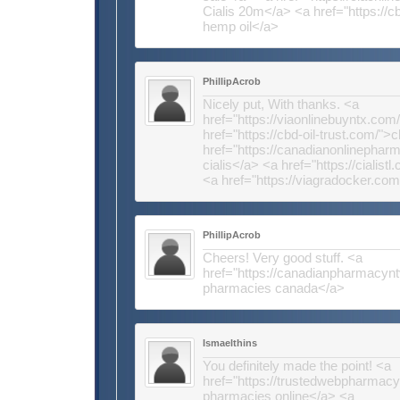
Cialis 20m</a> <a href="https://c
hemp oil</a>
PhillipAcrob
Nicely put, With thanks. <a
href="https://viaonlinebuyntx.com
href="https://cbd-oil-trust.com/">c
href="https://canadianonlinephar
cialis</a> <a href="https://cialist
<a href="https://viagradocker.com
PhillipAcrob
Cheers! Very good stuff. <a
href="https://canadianpharmacynt
pharmacies canada</a>
Ismaelthins
You definitely made the point! <a
href="https://trustedwebpharmac
pharmacies online</a> <a