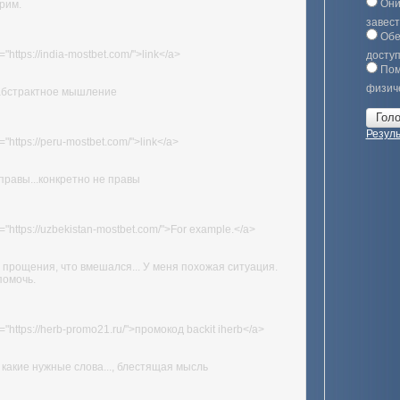
Они
рим.
завест
Обе
="https://india-mostbet.com/">link</a>
досту
Пом
физич
абстрактное мышление
Резул
="https://peru-mostbet.com/">link</a>
правы...конкретно не правы
="https://uzbekistan-mostbet.com/">For example.</a>
прощения, что вмешался... У меня похожая ситуация.
помочь.
="https://herb-promo21.ru/">промокод backit iherb</a>
 какие нужные слова..., блестящая мысль