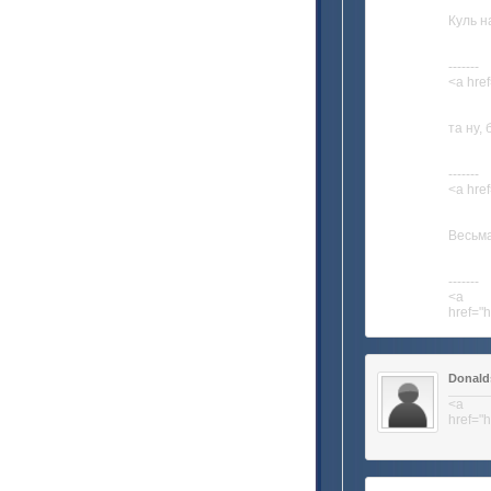
Куль н
-------
<a href
та ну,
-------
<a href
Весьма
-------
<a
href="h
Donal
<a
href="h