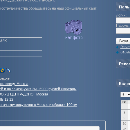
 техподдержки ГАЗТРАСТПРОЕКТ.
Поль
м сотрудничества обращайтесь на наш официальный сайт.
Логин:
Пароль:
еделю
Регис
Забы
Рекла
иться:
Кале
ся звезд. Москва
ей и на заказ|Кухня 2м - 6900 рублей Люберцы
ООО УЦ ЦЕНТР-ДОПОГ Москва
ПБ 12.12
Вс
гача круглосуточно в Москве и области 100 км
2
и
9
16
23