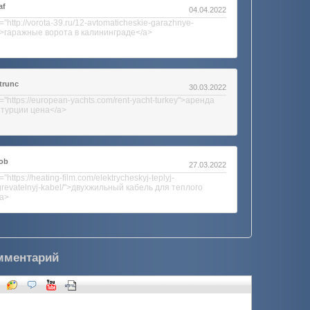
af
04.04.2022
="http://vorota-39.ru/12-avtomaticheskie-garazhnye-
">гаражные ворота в калининграде</a>
trunc
30.03.2022
="https://european-yachts.com/rent-yacht-turkey">аренда
 турции цена</a>
tob
27.03.2022
="https://heating-film.com/elektrycheskyj-teplyj-
grevatelnyj-kabel/">двухжильный кабель для теплого
a>
мментарий