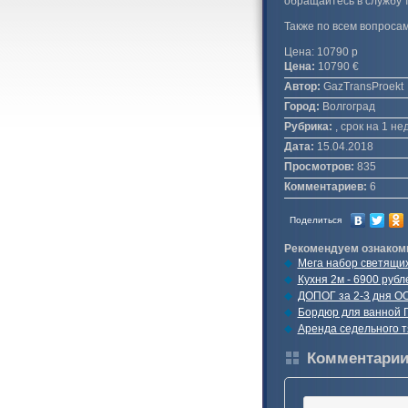
обращайтесь в службу
Также по всем вопроса
Цена: 10790 р
Цена:
10790 €
Автор:
GazTransProekt
Город:
Волгоград
Рубрика:
, срок на 1 н
Дата:
15.04.2018
Просмотров:
835
Комментариев:
6
Поделиться
Рекомендуем ознаком
Мега набор светящих
Кухня 2м - 6900 рубл
ДОПОГ за 2-3 дня 
Бордюр для ванной 
Аренда седельного тя
Комментари