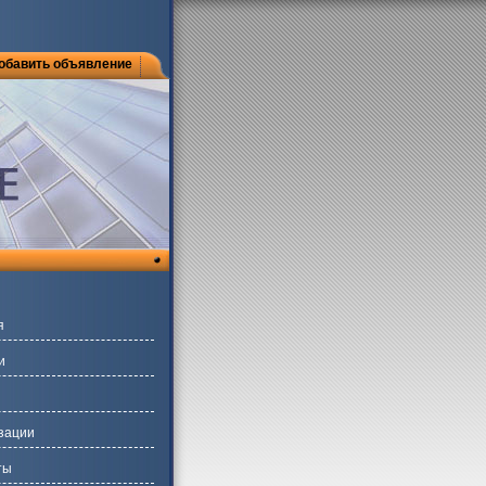
обавить объявление
я
и
зации
ты