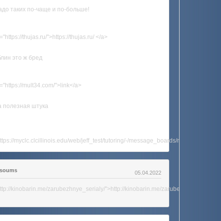
адо таких по-чаще и по-больше!
="https://thujas.ru/">https://thujas.ru/ </a>
 блин это ж бред
="https://mult34.com/">link</a>
 полезная штука
ttps://myclc.clcillinois.edu/web/jeff_test/tutoring/-/message_boards/message/338
dsoums
05.04.2022
ttp://kinobarin.me/zarubezhnye_serialy/">http://kinobarin.me/zarubezhnye_serialy/