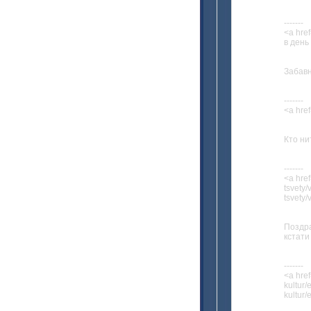
-------
<a hre
в день
Забав
-------
<a href
Кто ни
-------
<a href
tsvety/
tsvety/
Поздра
кстати
-------
<a hre
kultur
kultur/