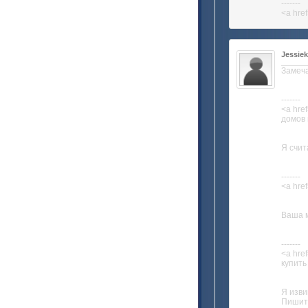
-------
<a hre
Jessie
Замеча
-------
<a hre
домов 
Я счит
-------
<a href
Ваша 
-------
<a hre
купить
Я изви
Пишите