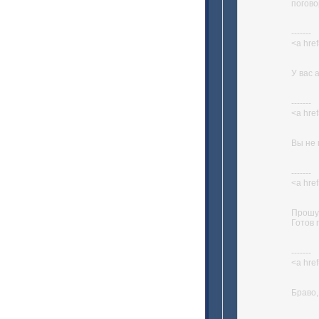
погово
-------
<a href
У вас 
-------
<a href
Вы не 
-------
<a href
Прошу 
Готов 
-------
<a href
Браво,