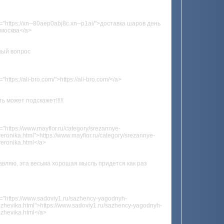
f="https://xn--80aep0abj8c.xn--p1ai/">доставка шаров день
 москва</a>
ный вопрос
="https://ali-bro.com/">https://ali-bro.com/</a>
ть может подскажет!!!!!
="https://www.mayflor.ru/category/srezannye-
veronika.html">https://www.mayflor.ru/category/srezannye-
veronika.html</a>
вляю, эта весьма хорошая мысль придется как раз
f="https://www.sadoviy1.ru/sazhency-yagodnyh-
/ezhevika.html">https://www.sadoviy1.ru/sazhency-yagodnyh-
ezhevika.html</a>