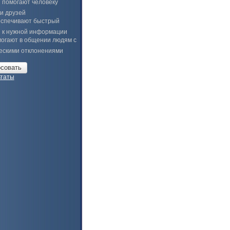
 помогают человеку
и друзей
спечивают быстрый
п к нужной информации
огают в общении людям с
ескими отклонениями
ьтаты