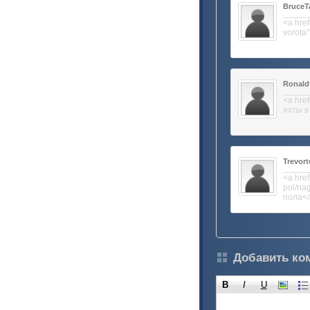
BruceT
<a href
vorota
Ronald
<a href
яхты в
Trevor
<a href
pol/na
пола</
Добавить ко
B
I
U