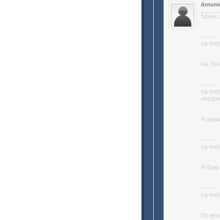
Antoni
Браво,
-------
<a href
На Лён
-------
<a hre
aliexp
Я дума
-------
<a href
Я Вам 
-------
<a href
По мое