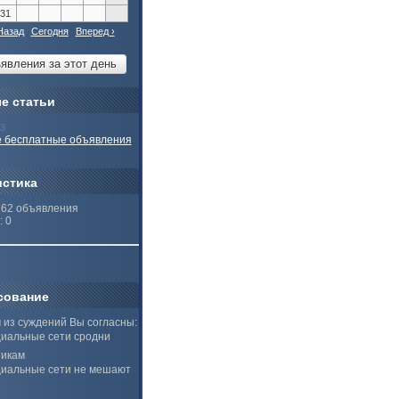
31
Назад
Сегодня
Вперед ›
е статьи
13
 бесплатные объявления
истика
262 объявления
: 0
сование
 из суждений Вы согласны:
иальные сети сродни
тикам
иальные сети не мешают