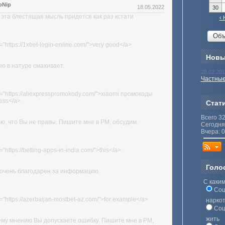
oNip
18.05.2022
30
 эта блестящая мысль придется как раз кстати
‹ 
="https://1xbet-login-online.com/">very good</a>
Новы
ю в натуре смахивает.
28.02.20
Частные
f="https://aliexpresspromokody.com/">xiaomi промокоды
ress</a>
Стат
Всего 3
ю, что Вы не правы. Пишите мне в PM, обсудим.
Сегодня
Вчера: 0
="https://betting-apps-in-india.com/">this</a>
Голо
очень благодарен за информацию.
С каким
Соц
="https://azerbaijan-mostbet-az.com/">for example</a>
нарко
Соц
жить
му мнению Вы допускаете ошибку. Пишите мне в PM,