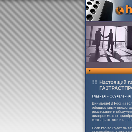
Настоящий га
ГАЗТРАСТПР
Главная
»
Объявления
Внимание! В России то
официальным предста
реализации и обслужив
дилеров можно приобре
сертификатами и гаран
Если кто-то будет пыта