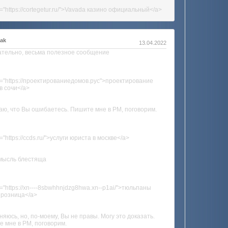
f="https://cortegetur.ru/">Vavada казино официальный</a>
kak
13.04.2022
тельно, весьма полезное сообщение
f="https://проектированиедомов.рус">проектирование
в сочи</a>
аю, что Вы ошибаетесь. Пишите мне в PM, поговорим.
="https://ccds.ru/">услуги юриста в москве</a>
мысль блестяща
f="https://xn----8sbwhhnjdzg8hwa.xn--p1ai/">тюльпаны
 розница</a>
няюсь, но, по-моему, Вы не правы. Могу это доказать.
 мне в PM, поговорим.