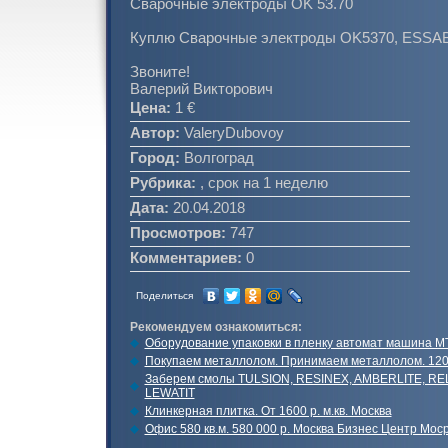
Сварочные электроды OK 53.70
Куплю Сварочные электроды OK5370, ESSAB 
Звоните!
Валерий Викторович
Цена:
1 €
Автор:
ValeryDubovoy
Город:
Волгоград
Рубрика:
, срок на 1 неделю
Дата:
20.04.2018
Просмотров:
747
Комментариев:
0
Поделиться
Рекомендуем ознакомиться:
Оборудование упаковки в пленку автомат машина М
Покупаем металлолом. Принимаем металлолом. 120
Заберем смолы TULSION, RESINEX, AMBERLITE, RE
LEWATIT
Клинкерная плитка. От 1600 р. м.кв. Москва
Офис 580 кв.м. 580 000 р. Москва Бизнес Центр Мос