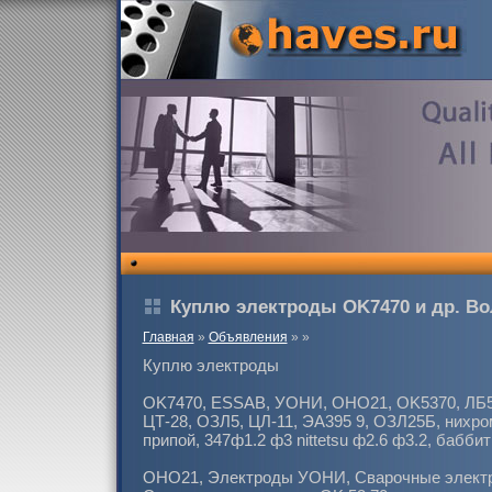
Куплю электроды OK7470 и др. Во
Главная
»
Объявления
»
»
Куплю электроды
OK7470, ESSAB, УОНИ, ОНО21, OK5370, ЛБ5
ЦТ-28, ОЗЛ5, ЦЛ-11, ЭА395 9, ОЗЛ25Б, нихро
припой, 347ф1.2 ф3 nittetsu ф2.6 ф3.2, баббит
ОНО21, Электроды УОНИ, Сварочные элект