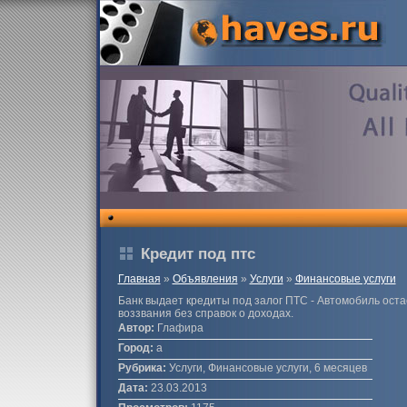
Кредит под птс
Главная
»
Объявления
»
Услуги
»
Финансовые услуги
Банк выдает кредиты под залог ПТС - Автомобиль остае
воззвания без справок о доходах.
Автор:
Глафира
Город:
а
Рубрика:
Услуги, Финансовые услуги, 6 месяцев
Дата:
23.03.2013