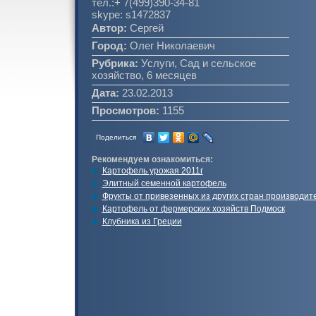
тел.:+ 7(499)390-34-81
skype: s1472837
Автор:
Сергей
Город:
Олег Николаевич
Рубрика:
Услуги, Сад и сельское
хозяйство, 6 месяцев
Дата:
23.02.2013
Просмотров:
1155
Поделиться
Рекомендуем ознакомиться:
Картофель урожая 2011г
Элитный семенной картофель
Фрукты от привезенных из других стран производит
Картофель от фермерских хозяйств Подмоск
Клубника из Греции