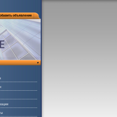
обавить объявление
я
и
зации
ты