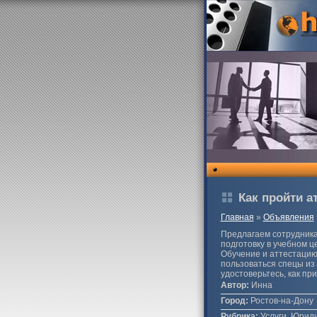
Как пройти а
Главная
»
Объявления
Предлагаем сотрудника
подготовку в учебном 
Обучение и аттестацию
пользоваться спецы из 
удостоверьтесь, как п
Автор:
Инна
Город:
Ростов-на-Дону
Рубрика:
Услуги, Юриди