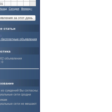
31
Назад
Сегодня
Вперед ›
е статьи
13
 бесплатные объявления
истика
262 объявления
: 0
сование
 из суждений Вы согласны:
иальные сети сродни
тикам
иальные сети не мешают