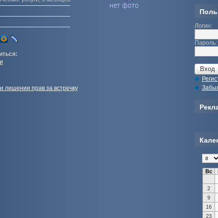
Поль
Логин:
Пароль:
иться:
и
Регис
Забы
 лишении прав за встречку
Рекла
Кале
Вс
2
9
16
23