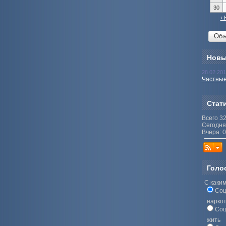
30
‹ 
Новы
28.02.20
Частные
Стат
Всего 3
Сегодня
Вчера: 0
Голо
С каким
Соц
нарко
Соц
жить