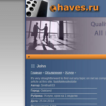
John
Главная
»
Объявления
»
Услуги
»
It's very straightforward to find out any topic on net as comp
article at this site. faabfakkeafeddde
Автор:
Smitha933
Город:
Oakland
Рубрика:
Услуги, срок на 1 неделю
Дата:
25.04.2014