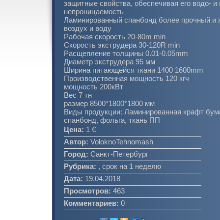
защитные свойства, обеспечивая его водо- и 
непроницаемость
Ламинированный спанбонд более прочный и ж
воздух и воду
Рабочая скорость 20-80m min
Скорость экструдера 30-120R min
Расщепление толщины 0.01-0.05mm
Диаметр экструдера 95 мм
Ширина питающейся ткани 1400 1600mm
Производственная мощность 120 кгч
мощность 200кВт
Вес 7 тн
размер 8500*1800*1800 мм
Виды продукции: Ламинированная крафт бумаг
спанбонд, фольга, ткань ПП
Цена:
1 €
Автор:
VoloknoTehnomash
Город:
Санкт-Петербург
Рубрика:
, срок на 1 неделю
Дата:
19.04.2018
Просмотров:
463
Комментариев:
0