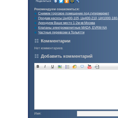
Поделиться
Рекомендуем ознакомиться:
Cнимем торговое помещение под супермаркет
Продам насосы Цн400-105, Цн400-210, ЦН1000-180-
Арендуем Ваше место 1-2м кв Москва
Клапаны электромагнитные MADA, EVRM-NA
Частные перевозки в Тольятти
Комментарии
Нет комментариев.
Добавить комментарий
B
I
U
Имя: