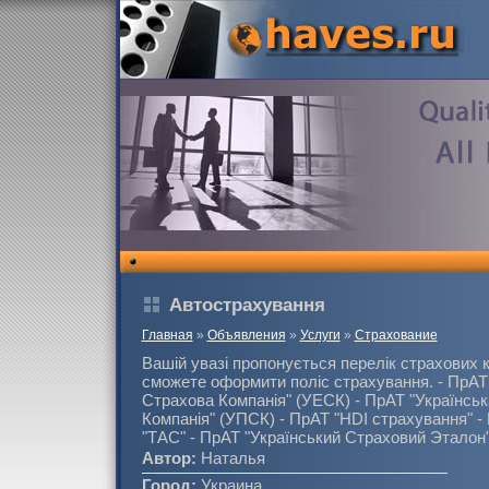
Автострахування
Главная
»
Объявления
»
Услуги
»
Страхование
Вашій увазі пропонується перелік страхових к
сможете оформити поліс страхування. - ПрАТ 
Страхова Компанія" (УЕСК) - ПрАТ "Українсь
Компанія" (УПСК) - ПрАТ "HDI страхування" -
"ТАС" - ПрАТ "Український Страховий Эталон
Автор:
Наталья
Город:
Украина