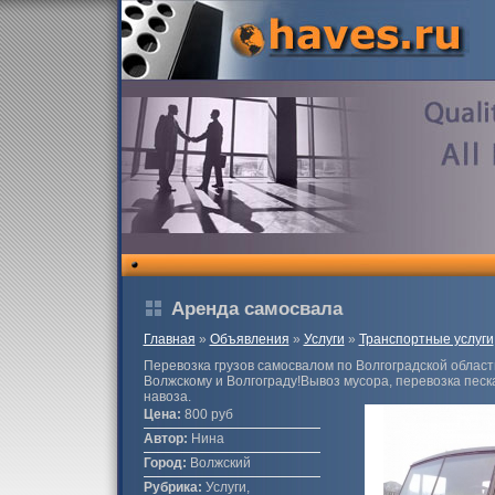
Аренда самосвала
Главная
»
Объявления
»
Услуги
»
Транспортные услуги
Перевозка грузов самосвалом по Волгоградской област
Волжскому и Волгограду!Вывоз мусора, перевозка песк
навоза.
Цена:
800 руб
Автор:
Нина
Город:
Волжский
Рубрика:
Услуги,