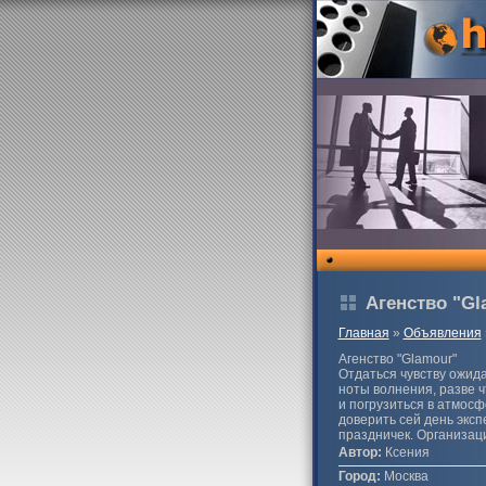
Агенство "Gl
Главная
»
Объявления
Агенство "Glamour"
Отдаться чувству ожида
ноты волнения, разве ч
и погрузиться в атмосфе
доверить сей день экс
праздничек. Организац
Автор:
Ксения
Город:
Москва