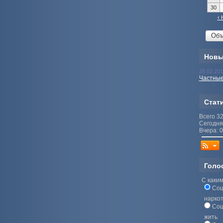
30
‹ 
Новы
28.02.20
Частные
Стат
Всего 3
Сегодня
Вчера: 0
Голо
С каким
Соц
нарко
Соц
жить