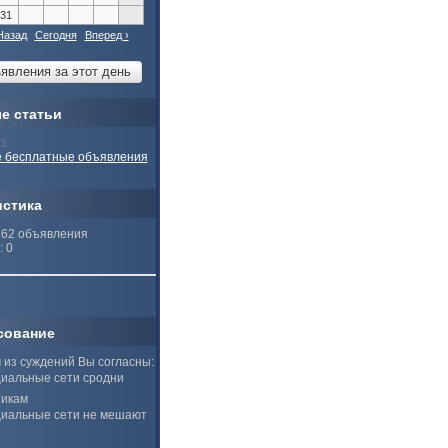
31
Назад
Сегодня
Вперед ›
е статьи
13
 бесплатные объявления
истика
262 объявления
: 0
сование
 из суждений Вы согласны:
иальные сети сродни
тикам
иальные сети не мешают