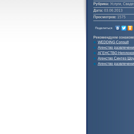
Рубрика:
Услуги, Сваде
Дата:
03.06.2013
Просмотров:
1575
Поделиться
Рекомендуем ознаком
WEDDING Consult
Агенство развлечен
АГЕНСТВО Неплохо
Агенство Синтез Шо
Агенство развлечен