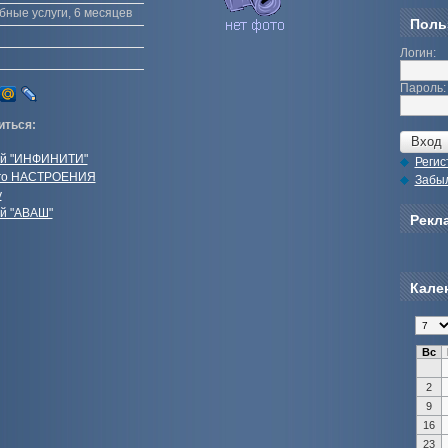
бные услуги, 6 месяцев
Поль
Логин:
Пароль:
иться:
ий "ИНФИНИТИ"
Регис
го НАСТРОЕНИЯ
Забы
у
ий "АВАШ"
Рекла
Кале
Вс
2
9
16
23