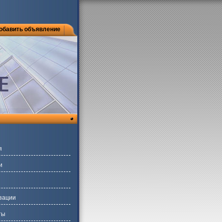
обавить объявление
я
и
зации
ты