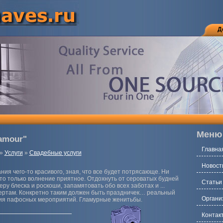
Д
Меню
amour"
Главна
»
Услуги
»
Свадебные услуги
Новост
ния чего-то красивого, зная, что все будет потрясающе. Ни
то только волнение приятное. Отдохнуть от сероватых будней
Статьи
ру блеска и роскоши, запамятовать обо всех заботах и ...
пертам. Конкретно таким должен быть праздничек… реальный
Органи
ия пафосных мероприятий. Гламурные женитьбы.
Контак